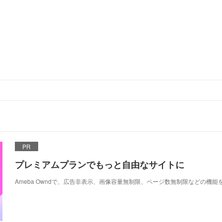
PR
プレミアムプランでもっと自由なサイトに
Ameba Owndで、広告非表示、画像容量無制限、ページ数無制限などの機能