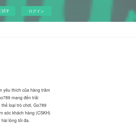
ぐ試す
ログイン
n yêu thích của hàng trăm
 Go789 mang đến trải
 thể loại trò chơi, Go789
hăm sóc khách hàng (CSKH)
hài lòng tối đa.