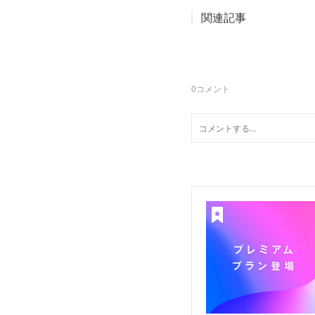
関連記事
0
コメント